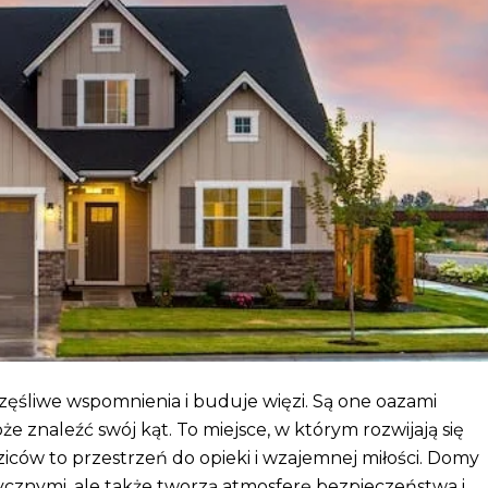
częśliwe wspomnienia i buduje więzi. Są one oazami
że znaleźć swój kąt. To miejsce, w którym rozwijają się
rodziców to przestrzeń do opieki i wzajemnej miłości. Domy
ycznymi, ale także tworzą atmosferę bezpieczeństwa i