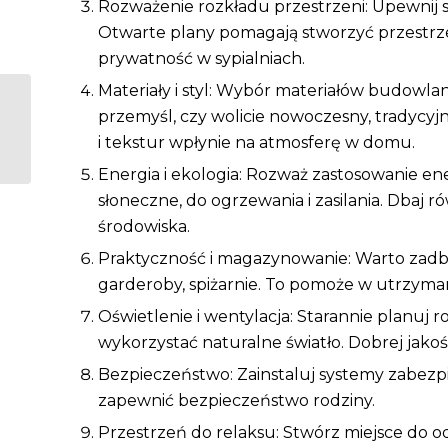
Rozważenie rozkładu przestrzeni: Upewnij si
Otwarte plany pomagają stworzyć przestrze
prywatność w sypialniach.
Materiały i styl: Wybór materiałów budowl
Jak projektować
przemyśl, czy wolicie nowoczesny, tradycy
wnętrza budynków
i tekstur wpłynie na atmosferę w domu.
dla osób
niepełnosprawnych?
Energia i ekologia: Rozważ zastosowanie en
słoneczne, do ogrzewania i zasilania. Dbaj r
środowiska.
Praktyczność i magazynowanie: Warto zadbać
garderoby, spiżarnie. To pomoże w utrzyma
Oświetlenie i wentylacja: Starannie planuj 
wykorzystać naturalne światło. Dobrej jakośc
Bezpieczeństwo: Zainstaluj systemy zabezpi
zapewnić bezpieczeństwo rodziny.
Przestrzeń do relaksu: Stwórz miejsce do o