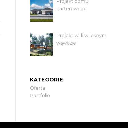
Projekt domu
parterowego
Projekt willi w leśnym
wąwozie
KATEGORIE
Oferta
Portfolio