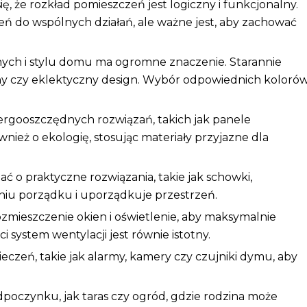
ę, że rozkład pomieszczeń jest logiczny i funkcjonalny.
ń do wspólnych działań, ale ważne jest, aby zachować
anych i stylu domu ma ogromne znaczenie. Starannie
jny czy eklektyczny design. Wybór odpowiednich koloró
ergooszczędnych rozwiązań, takich jak panele
ównież o ekologię, stosując materiały przyjazne dla
 o praktyczne rozwiązania, takie jak schowki,
niu porządku i uporządkuje przestrzeń.
rozmieszczenie okien i oświetlenie, aby maksymalnie
i system wentylacji jest równie istotny.
eczeń, takie jak alarmy, kamery czy czujniki dymu, aby
dpoczynku, jak taras czy ogród, gdzie rodzina może