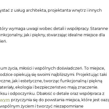
ystać z usług architekta, projektanta wnętrz i innych
który wymaga uwagi wobec detali i współpracy. Staranne
cjonalny, jak i piękny, stwarzając idealne miejsce dla
ień.
um życia, miłości i wspólnych doświadczeń. To miejsce,
 rodzice opiekują się swoimi najbliższymi. Projektując taki
ne, jak i estetyczne, tworząc funkcjonalną i piękną
ateriały, ekologia i bezpieczeństwo mają znaczenie.
aksu i odpoczynku. Dbałość o detale oraz współpraca z
towym
przyczynia się do powstania miejsca, które jest oaz
się wspólnym życiem i tworzyć niezapomniane