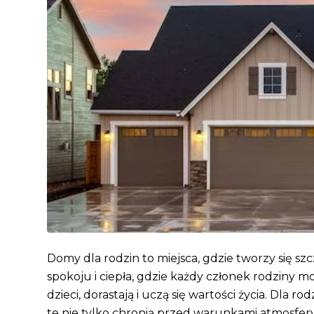
Domy dla rodzin to miejsca, gdzie tworzy się sz
spokoju i ciepła, gdzie każdy członek rodziny mo
dzieci, dorastają i uczą się wartości życia. Dla 
te nie tylko chronią przed warunkami atmosfer